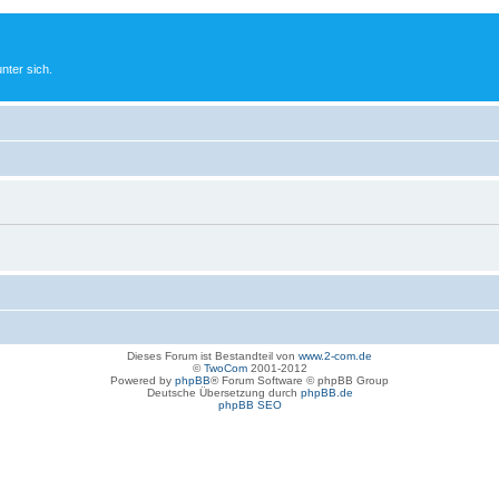
nter sich.
Dieses Forum ist Bestandteil von
www.2-com.de
©
TwoCom
2001-2012
Powered by
phpBB
® Forum Software © phpBB Group
Deutsche Übersetzung durch
phpBB.de
phpBB SEO