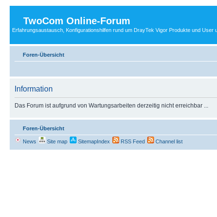
TwoCom Online-Forum
Erfahrungsaustausch, Konfigurationshilfen rund um DrayTek Vigor Produkte und User u
Foren-Übersicht
Information
Das Forum ist aufgrund von Wartungsarbeiten derzeitig nicht erreichbar ...
Foren-Übersicht
News
Site map
SitemapIndex
RSS Feed
Channel list