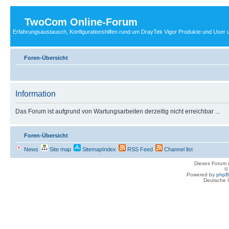
TwoCom Online-Forum
Erfahrungsaustausch, Konfigurationshilfen rund um DrayTek Vigor Produkte und User u
Foren-Übersicht
Information
Das Forum ist aufgrund von Wartungsarbeiten derzeitig nicht erreichbar ...
Foren-Übersicht
News
Site map
SitemapIndex
RSS Feed
Channel list
Dieses Forum i
Powered by
php
Deutsche 