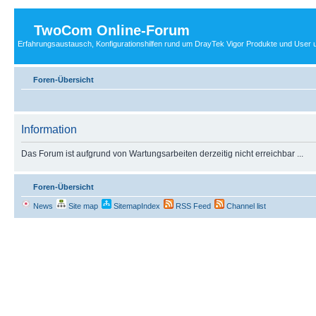
TwoCom Online-Forum
Erfahrungsaustausch, Konfigurationshilfen rund um DrayTek Vigor Produkte und User u
Foren-Übersicht
Information
Das Forum ist aufgrund von Wartungsarbeiten derzeitig nicht erreichbar ...
Foren-Übersicht
News
Site map
SitemapIndex
RSS Feed
Channel list