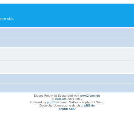
nter sich.
Dieses Forum ist Bestandteil von
www.2-com.de
©
TwoCom
2001-2012
Powered by
phpBB
® Forum Software © phpBB Group
Deutsche Übersetzung durch
phpBB.de
phpBB SEO