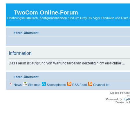
TwoCom Online-Forum
Erfahrungsaustausch, Konfigurationshilfen rund um DrayTek Vigor Produkte und User u
Foren-Übersicht
Information
Das Forum ist aufgrund von Wartungsarbeiten derzeitig nicht erreichbar ...
Foren-Übersicht
News
Site map
SitemapIndex
RSS Feed
Channel list
Dieses Forum i
Powered by
php
Deutsche 