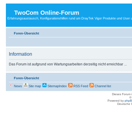
TwoCom Online-Forum
Erfahrungsaustausch, Konfigurationshilfen rund um DrayTek Vigor Produkte und User u
Foren-Übersicht
Information
Das Forum ist aufgrund von Wartungsarbeiten derzeitig nicht erreichbar ...
Foren-Übersicht
News
Site map
SitemapIndex
RSS Feed
Channel list
Dieses Forum i
Powered by
php
Deutsche 