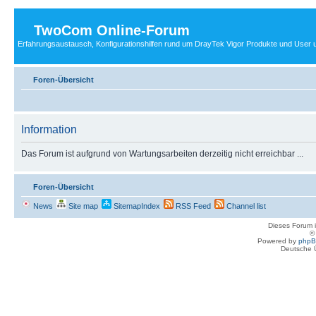
TwoCom Online-Forum
Erfahrungsaustausch, Konfigurationshilfen rund um DrayTek Vigor Produkte und User u
Foren-Übersicht
Information
Das Forum ist aufgrund von Wartungsarbeiten derzeitig nicht erreichbar ...
Foren-Übersicht
News
Site map
SitemapIndex
RSS Feed
Channel list
Dieses Forum i
Powered by
php
Deutsche 