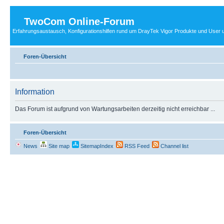
TwoCom Online-Forum
Erfahrungsaustausch, Konfigurationshilfen rund um DrayTek Vigor Produkte und User u
Foren-Übersicht
Information
Das Forum ist aufgrund von Wartungsarbeiten derzeitig nicht erreichbar ...
Foren-Übersicht
News
Site map
SitemapIndex
RSS Feed
Channel list