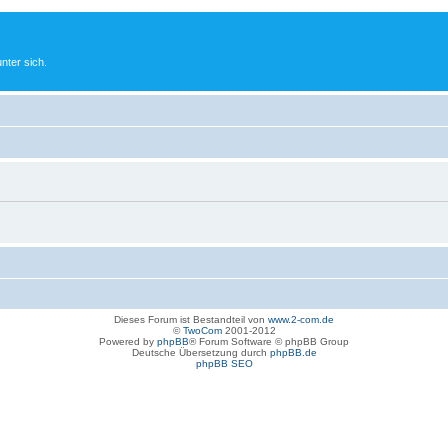
nter sich.
Dieses Forum ist Bestandteil von
www.2-com.de
©
TwoCom
2001-2012
Powered by
phpBB
® Forum Software © phpBB Group
Deutsche Übersetzung durch
phpBB.de
phpBB SEO