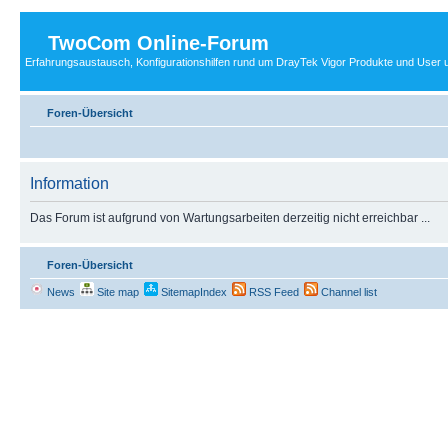
TwoCom Online-Forum
Erfahrungsaustausch, Konfigurationshilfen rund um DrayTek Vigor Produkte und User u
Foren-Übersicht
Information
Das Forum ist aufgrund von Wartungsarbeiten derzeitig nicht erreichbar ...
Foren-Übersicht
News
Site map
SitemapIndex
RSS Feed
Channel list