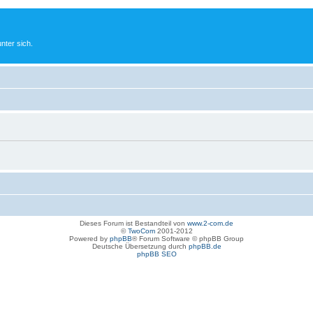
nter sich.
Dieses Forum ist Bestandteil von
www.2-com.de
©
TwoCom
2001-2012
Powered by
phpBB
® Forum Software © phpBB Group
Deutsche Übersetzung durch
phpBB.de
phpBB SEO