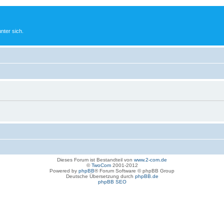
nter sich.
Dieses Forum ist Bestandteil von
www.2-com.de
©
TwoCom
2001-2012
Powered by
phpBB
® Forum Software © phpBB Group
Deutsche Übersetzung durch
phpBB.de
phpBB SEO