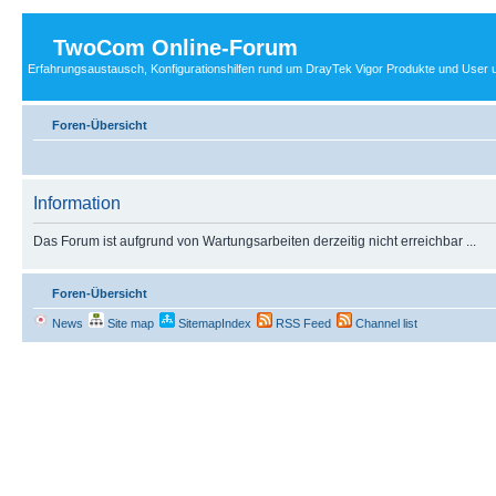
TwoCom Online-Forum
Erfahrungsaustausch, Konfigurationshilfen rund um DrayTek Vigor Produkte und User u
Foren-Übersicht
Information
Das Forum ist aufgrund von Wartungsarbeiten derzeitig nicht erreichbar ...
Foren-Übersicht
News
Site map
SitemapIndex
RSS Feed
Channel list