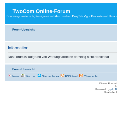
TwoCom Online-Forum
Erfahrungsaustausch, Konfigurationshilfen rund um DrayTek Vigor Produkte und User u
Foren-Übersicht
Information
Das Forum ist aufgrund von Wartungsarbeiten derzeitig nicht erreichbar ...
Foren-Übersicht
News
Site map
SitemapIndex
RSS Feed
Channel list
Dieses Forum i
Powered by
php
Deutsche 