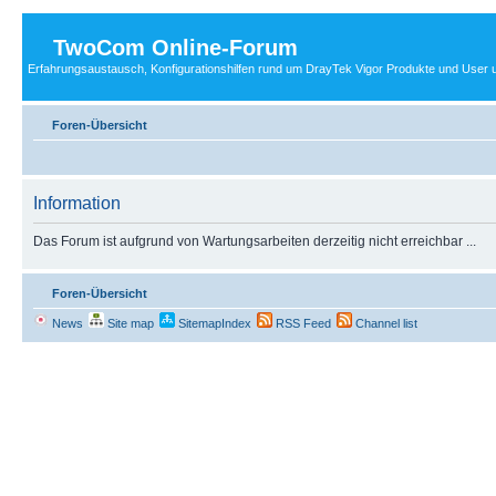
TwoCom Online-Forum
Erfahrungsaustausch, Konfigurationshilfen rund um DrayTek Vigor Produkte und User u
Foren-Übersicht
Information
Das Forum ist aufgrund von Wartungsarbeiten derzeitig nicht erreichbar ...
Foren-Übersicht
News
Site map
SitemapIndex
RSS Feed
Channel list