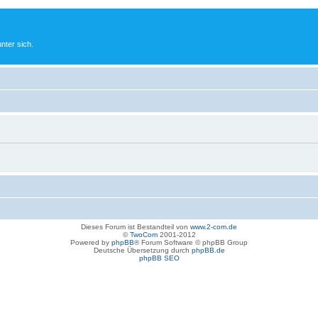
nter sich.
Dieses Forum ist Bestandteil von
www.2-com.de
©
TwoCom
2001-2012
Powered by
phpBB
® Forum Software © phpBB Group
Deutsche Übersetzung durch
phpBB.de
phpBB SEO